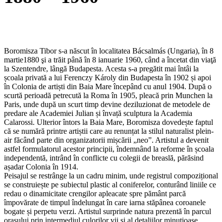
Boromisza Tibor s-a născut în localitatea Bácsalmás (Ungaria), în 8
martie1880 şi a trăit până în 8 ianuarie 1960, când a încetat din viaţă
la Szentendre, lângă Budapesta. Acesta s-a pregătit mai întâi la
școala privată a lui Ferenczy Károly din Budapesta în 1902 și apoi
în Colonia de artiști din Baia Mare începând cu anul 1904. După o
scurtă perioadă petrecută la Roma în 1905, pleacă prin Munchen la
Paris, unde după un scurt timp devine deziluzionat de metodele de
predare ale Academiei Julian și învață sculptura la Academia
Calarossi. Ulterior întors la Baia Mare, Boromisza dovedește faptul
că se numără printre artiștii care au renunțat la stilul naturalist plein-
air făcând parte din organizatorii mișcării „neo”. Artistul a devenit
astfel formulatorul acestor principii, îndemnând la reforme în școala
independentă, intrând în conflicte cu colegii de breaslă, părăsind
așadar Colonia în 1914.
Peisajul se restrânge la un cadru minim, unde registrul compozițional
se construiește pe subiectul plastic al coniferelor, conturând liniile ce
redau o dinamicitate crengilor apleacate spre pământ parcă
împovărate de timpul îndelungat în care iarna stăpânea coroanele
bogate și perpetu verzi. Artistul surprinde natura prezentă în parcul
orașului prin intermediul culorilor vii și al detaliilor minuțioase.