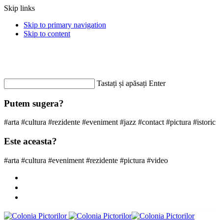
Skip links
Skip to primary navigation
Skip to content
Contacteaza-ne: +40 362 803 225
coloniapictorilor@gmail.com
Informatii
Tastați și apăsați Enter
Putem sugera?
#arta #cultura #rezidente #eveniment #jazz #contact #pictura #istoric
Este aceasta?
#arta #cultura #eveniment #rezidente #pictura #video