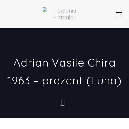
Skip
Skip
links
to
primary
Togg
navigation
navi
Skip
to
content
Adrian Vasile Chira
1963 – prezent (Luna)