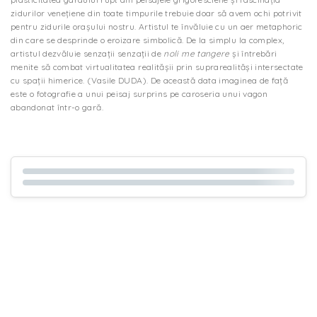
zidurilor venețiene din toate timpurile trebuie doar să avem ochi potrivit
pentru zidurile orașului nostru. Artistul te învăluie cu un aer metaphoric
din care se desprinde o eroizare simbolică. De la simplu la complex,
artistul dezvăluie senzații senzații de
noli me tangere
și întrebări
menite să combat virtualitatea realitășii prin suprarealităși intersectate
cu spații himerice. (Vasile DUDA). De această data imaginea de față
este o fotografie a unui peisaj surprins pe caroseria unui vagon
abandonat într-o gară.