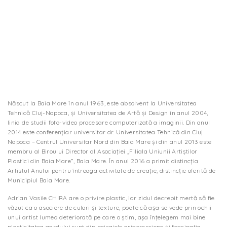
Născut la Baia Mare în anul 1963, este absolvent la Universitatea
Tehnică Cluj-Napoca, și Universitatea de Artă și Design în anul 2004,
linia de studii foto-video procesare computerizată a imaginii. Din anul
2014 este conferenţiar universitar dr. Universitatea Tehnică din Cluj
Napoca – Centrul Universitar Nord din Baia Mare și din anul 2013 este
membru al Biroului Director al Asociaţiei „Filiala Uniunii Artiştilor
Plastici din Baia Mare”, Baia Mare. În anul 2016 a primit distincția
Artistul Anului pentru întreaga activitate de creație, distincție oferită de
Municipiul Baia Mare.
Adrian Vasile CHIRA are o privire plastic, iar zidul decrepit mertă să fie
văzut ca o asociere de culori și texture, poate că așa se vede prin ochii
unui artist lumea deteriorată pe care o știm, așa înțelegem mai bine
plasticitatea gardului rupt din peisajele grigoresciene și fascinația