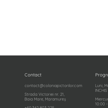
Contact
Prog
contact@coloniapictorilor.com
Luni, M
INCHIS
Strada Victoriei nr. 21,
Baia Mare, Maramureș
Miercur
10:00 -
+40 362 803 225