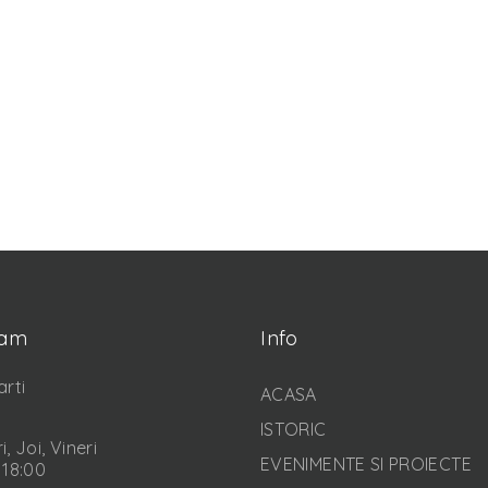
ram
Info
arti
ACASA
ISTORIC
i, Joi, Vineri
EVENIMENTE SI PROIECTE
 18:00