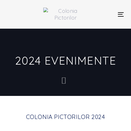
Skip
Skip
links
to
primary
Togg
navigation
navi
Skip
to
content
2024 EVENIMENTE
COLONIA PICTORILOR 2024