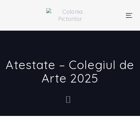
Skip
Skip
links
to
primary
Togg
navigation
navi
Skip
to
content
Atestate – Colegiul de
Arte 2025