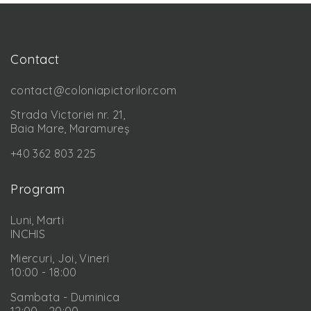
Contact
contact@coloniapictorilor.com
Strada Victoriei nr. 21,
Baia Mare, Maramureș
+40 362 803 225
Program
Luni, Marti
INCHIS
Miercuri, Joi, Vineri
10:00 - 18:00
Sambata - Duminica
12:00 - 20:00