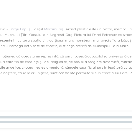
rava –
Târgu Lăpuș
județul
Maramureș
. Artistl plastic este un pictor, membru t
ul Muzeului Țării Oașului din Negrești-Oaș. Pictura lui Dorel Petrehus se situe
rezente în cultura spațiului tradițional maramureșean, mai precis Țara Lăpușul
entru întreaga activitate de creație, distincție oferită de Municipiul Baia Mare.
 și noțiunea că aceasta ne reprezintă; că omul posedă capacitatea universală de
uri care țin de credințe și idei religioase, de posibila sorginte avramică, mit
pile angelice, crucea neotestamentară, sângele sacrificial pus în legătură cu a
 naștere, ca ivire ori inițiere, sunt constante permutabile în creația lui Dorel