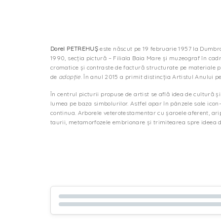
Dorel PETREHUȘ
este născut pe 19 februarie 1957 la Dumb
1990, secția pictură – Filiala Baia Mare și muzeograf în cadr
cromatice și contraste de factură structurate pe materiale p
de
adopție
. În anul 2015 a primit distincția Artistul Anului p
În centrul picturii propuse de artist se află idea de cultură
lumea pe baza simbolurilor. Astfel apar în pânzele sale icon-
continua. Arborele veterotestamentar cu șaroele aferent, ari
taurii, metamorfozele embrionare și trimitearea spre ideea de