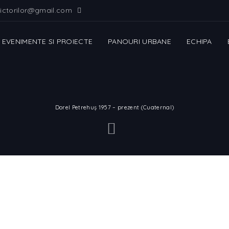
ictorilor@gmail.com
EVENIMENTE SI PROIECTE
PANOURI URBANE
ECHIPA
Dorel Petrehuș 1957 – prezent (Cuaternal)