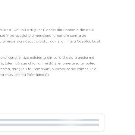
itular al Uniunii Artiștilor Plastici din România din anul
ază între spațiul bidimensional creat din contraste
ui unde s-a născut artistul, dar și din Țara Oașului, locul
 a-și conștientiza existența simbolic și de a transforma
raică, totemică sau chiar animistă și enumerarea ar putea
cestea, dar și cu tauromahiile, suprapunerile oamenilir cu
 Petrehuș. (Mihai Plămădeală)