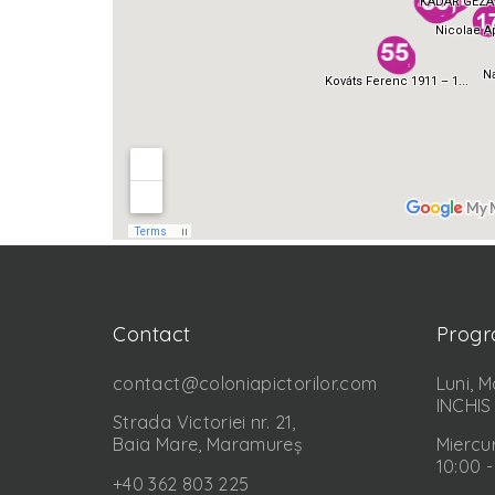
Contact
Prog
contact@coloniapictorilor.com
Luni, M
INCHIS
Strada Victoriei nr. 21,
Baia Mare, Maramureș
Miercur
10:00 -
+40 362 803 225