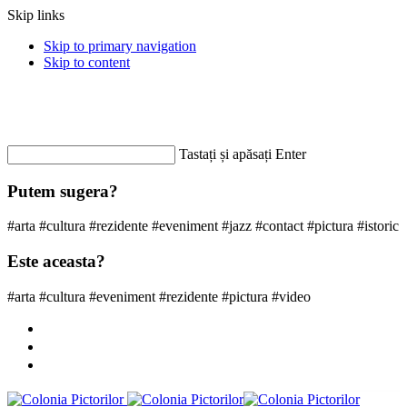
Skip links
Skip to primary navigation
Skip to content
Contacteaza-ne: +40 362 803 225
coloniapictorilor@gmail.com
Informatii
Tastați și apăsați Enter
Putem sugera?
#arta #cultura #rezidente #eveniment #jazz #contact #pictura #istoric
Este aceasta?
#arta #cultura #eveniment #rezidente #pictura #video