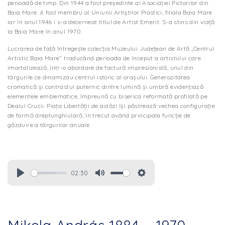
perioadă de timp. Din 1944 a fost preşedinte al Asociaţiei Pictorilor din
Baia Mare. A fost membru al Uniunii Artiştilor Plastici, filiala Baia Mare
iar în anul 1946 i s-a decerneat titlul de Artist Emerit. S-a stins din viaţă
la Baia Mare în anul 1970.
Lucrarea de față întregește colecția Muzeului Judeţean de Artă „Centrul
Artistic Baia Mare” traducând perioada de început a artistului care
imortalizează, într-o abordare de factură impresionistă, unul din
târgurile ce dinamizau centrul istoric al orașului. Generozitatea
cromatică și contrastul puternic dintre lumină și umbră evidențiază
elementele emblematice, împreună cu biserica reformată profilată pe
Dealul Crucii. Piața Libertății de astăzi își păstrează vechea configurație
de formă dreptunghiulară, în trecut având principala funcție de
găzduire a târgurilor anuale.
02:30