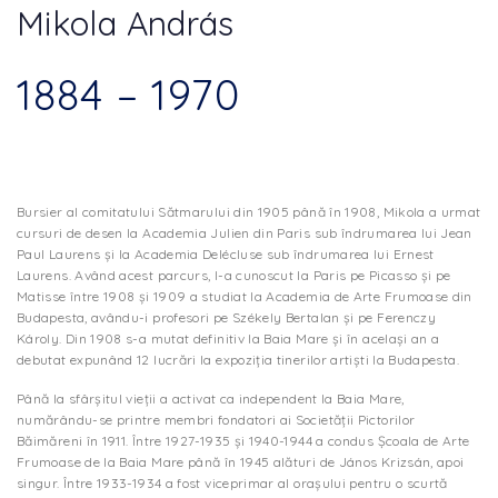
Mikola András
1884 – 1970
Bursier al comitatului Sătmarului din 1905 până în 1908, Mikola a urmat
cursuri de desen la Academia Julien din Paris sub îndrumarea lui Jean
Paul Laurens şi la Academia Delécluse sub îndrumarea lui Ernest
Laurens. Având acest parcurs, l-a cunoscut la Paris pe Picasso şi pe
Matisse între 1908 şi 1909 a studiat la Academia de Arte Frumoase din
Budapesta, avându-i profesori pe Székely Bertalan şi pe Ferenczy
Károly. Din 1908 s-a mutat definitiv la Baia Mare şi în acelaşi an a
debutat expunând 12 lucrări la expoziţia tinerilor artişti la Budapesta.
Până la sfârşitul vieţii a activat ca independent la Baia Mare,
numărându-se printre membri fondatori ai Societăţii Pictorilor
Băimăreni în 1911. Între 1927-1935 şi 1940-1944 a condus Şcoala de Arte
Frumoase de la Baia Mare până în 1945 alături de János Krizsán, apoi
singur. Între 1933-1934 a fost viceprimar al oraşului pentru o scurtă