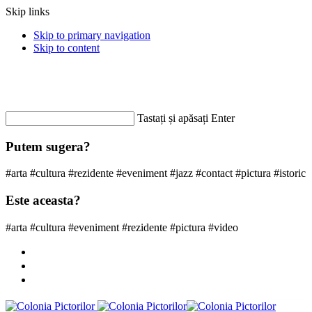
Skip links
Skip to primary navigation
Skip to content
Contacteaza-ne: +40 362 803 225
coloniapictorilor@gmail.com
Informatii
Tastați și apăsați Enter
Putem sugera?
#arta #cultura #rezidente #eveniment #jazz #contact #pictura #istoric
Este aceasta?
#arta #cultura #eveniment #rezidente #pictura #video